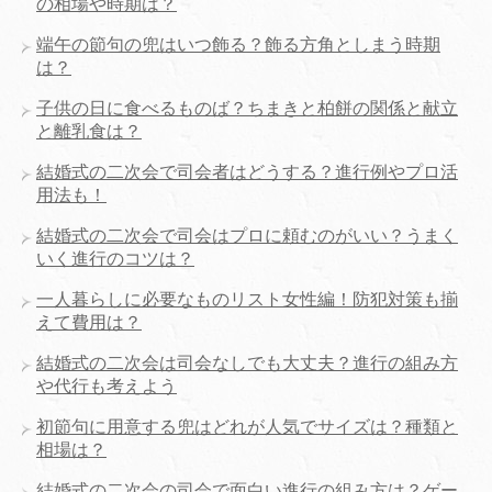
の相場や時期は？
端午の節句の兜はいつ飾る？飾る方角としまう時期
は？
子供の日に食べるものば？ちまきと柏餅の関係と献立
と離乳食は？
結婚式の二次会で司会者はどうする？進行例やプロ活
用法も！
結婚式の二次会で司会はプロに頼むのがいい？うまく
いく進行のコツは？
一人暮らしに必要なものリスト女性編！防犯対策も揃
えて費用は？
結婚式の二次会は司会なしでも大丈夫？進行の組み方
や代行も考えよう
初節句に用意する兜はどれが人気でサイズは？種類と
相場は？
結婚式の二次会の司会で面白い進行の組み方は？ゲー