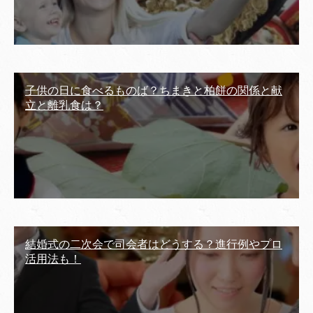
子供の日に食べるものば？ちまきと柏餅の関係と献
立と離乳食は？
結婚式の二次会で司会者はどうする？進行例やプロ
活用法も！