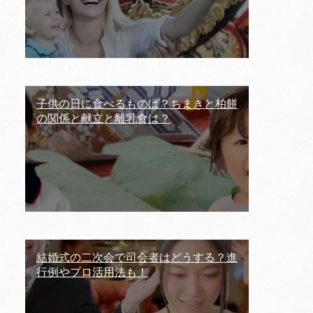
子供の日に食べるものば？ちまきと柏餅
の関係と献立と離乳食は？
結婚式の二次会で司会者はどうする？進
行例やプロ活用法も！