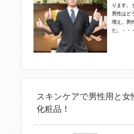
ります。
男性はど
増え、男
た。・・
スキンケアで男性用と女
化粧品！