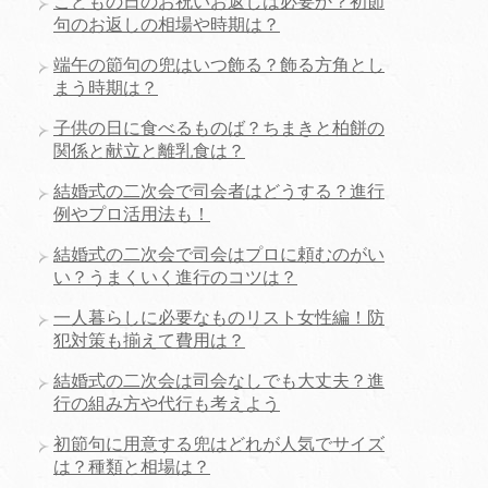
こどもの日のお祝いお返しは必要か？初節
句のお返しの相場や時期は？
端午の節句の兜はいつ飾る？飾る方角とし
まう時期は？
子供の日に食べるものば？ちまきと柏餅の
関係と献立と離乳食は？
結婚式の二次会で司会者はどうする？進行
例やプロ活用法も！
結婚式の二次会で司会はプロに頼むのがい
い？うまくいく進行のコツは？
一人暮らしに必要なものリスト女性編！防
犯対策も揃えて費用は？
結婚式の二次会は司会なしでも大丈夫？進
行の組み方や代行も考えよう
初節句に用意する兜はどれが人気でサイズ
は？種類と相場は？