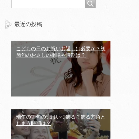
最近の投稿
こどもの日のお祝いお返しは必要か？初
節句のお返しの相場や時期は？
端午の節句の兜はいつ飾る？飾る方角と
しまう時期は？