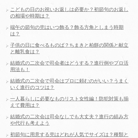
こどもの日のお祝いお返しは必要か？初節句のお返し
の相場や時期は？
端午の節句の兜はいつ飾る？飾る方角としまう時期
は？
子供の日に食べるものば？ちまきと柏餅の関係と献立
と離乳食は？
結婚式の二次会で司会者はどうする？進行例やプロ活
用法も！
結婚式の二次会で司会はプロに頼むのがいい？うまく
いく進行のコツは？
一人暮らしに必要なものリスト女性編！防犯対策も揃
えて費用は？
結婚式の二次会は司会なしでも大丈夫？進行の組み方
や代行も考えよう
初節句に用意する兜はどれが人気でサイズは？種類と