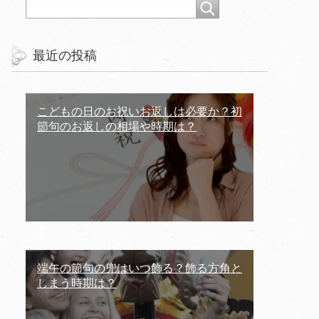
最近の投稿
こどもの日のお祝いお返しは必要か？初
節句のお返しの相場や時期は？
端午の節句の兜はいつ飾る？飾る方角と
しまう時期は？