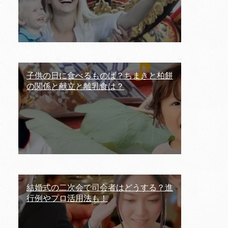
子供の日に食べるものば？ちまきと柏餅
の関係と献立と離乳食は？
結婚式の二次会で司会者はどうする？進
行例やプロ活用法も！