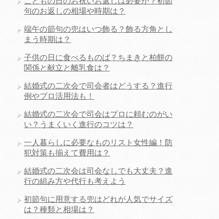
こどもの日のお祝いお返しは必要か？初節
句のお返しの相場や時期は？
端午の節句の兜はいつ飾る？飾る方角とし
まう時期は？
子供の日に食べるものば？ちまきと柏餅の
関係と献立と離乳食は？
結婚式の二次会で司会者はどうする？進行
例やプロ活用法も！
結婚式の二次会で司会はプロに頼むのがい
い？うまくいく進行のコツは？
一人暮らしに必要なものリスト女性編！防
犯対策も揃えて費用は？
結婚式の二次会は司会なしでも大丈夫？進
行の組み方や代行も考えよう
初節句に用意する兜はどれが人気でサイズ
は？種類と相場は？