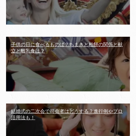
子供の日に食べるものば？ちまきと柏餅の関係と献
立と離乳食は？
結婚式の二次会で司会者はどうする？進行例やプロ
活用法も！