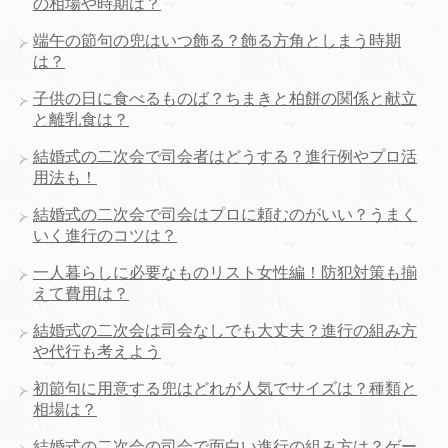
の相場や時期は？
端午の節句の兜はいつ飾る？飾る方角としまう時期
は？
子供の日に食べるものば？ちまきと柏餅の関係と献立
と離乳食は？
結婚式の二次会で司会者はどうする？進行例やプロ活
用法も！
結婚式の二次会で司会はプロに頼むのがいい？うまく
いく進行のコツは？
一人暮らしに必要なものリスト女性編！防犯対策も揃
えて費用は？
結婚式の二次会は司会なしでも大丈夫？進行の組み方
や代行も考えよう
初節句に用意する兜はどれが人気でサイズは？種類と
相場は？
結婚式の二次会の司会で面白い進行の組み方は？ゲー