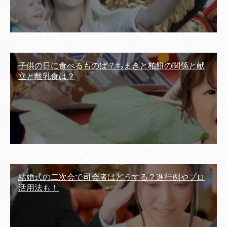
子供の日に食べるものば？ちまきと柏餅の関係と献
立と離乳食は？
結婚式の二次会で司会者はどうする？進行例やプロ
活用法も！