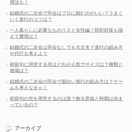
用法も！
結婚式の二次会で司会はプロに頼むのがいい？うまく
いく進行のコツは？
一人暮らしに必要なものリスト女性編！防犯対策も揃
えて費用は？
結婚式の二次会は司会なしでも大丈夫？進行の組み方
や代行も考えよう
初節句に用意する兜はどれが人気でサイズは？種類と
相場は？
結婚式の二次会の司会で面白い進行の組み方は？ゲー
ムも考えなきゃ！
初節句の兜を用意するのは誰？飾る意味と時期は決ま
っているの？
アーカイブ