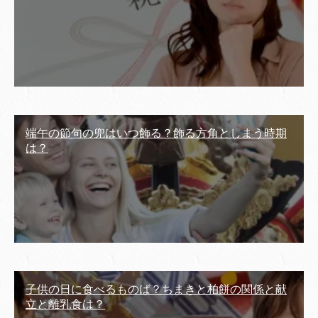
端午の節句の兜はいつ飾る？飾る方角としまう時期
は？
子供の日に食べるものば？ちまきと柏餅の関係と献
立と離乳食は？