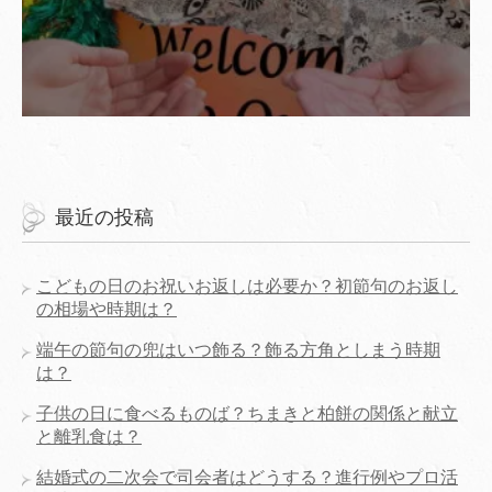
最近の投稿
こどもの日のお祝いお返しは必要か？初節句のお返し
の相場や時期は？
端午の節句の兜はいつ飾る？飾る方角としまう時期
は？
子供の日に食べるものば？ちまきと柏餅の関係と献立
と離乳食は？
結婚式の二次会で司会者はどうする？進行例やプロ活