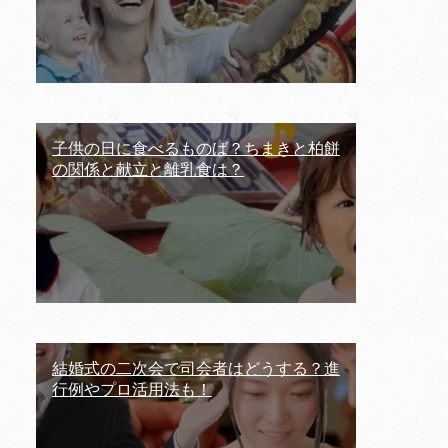
子供の日に食べるものば？ちまきと柏餅
の関係と献立と離乳食は？
結婚式の二次会で司会者はどうする？進
行例やプロ活用法も！