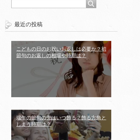
最近の投稿
こどもの日のお祝いお返しは必要か？初
節句のお返しの相場や時期は？
端午の節句の兜はいつ飾る？飾る方角と
しまう時期は？