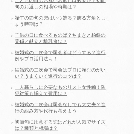
こどもの日のお祝いお返しは必要か？初節
句のお返しの相場や時期は？
端午の節句の兜はいつ飾る？飾る方角とし
まう時期は？
子供の日に食べるものば？ちまきと柏餅の
関係と献立と離乳食は？
結婚式の二次会で司会者はどうする？進行
例やプロ活用法も！
結婚式の二次会で司会はプロに頼むのがい
い？うまくいく進行のコツは？
一人暮らしに必要なものリスト女性編！防
犯対策も揃えて費用は？
結婚式の二次会は司会なしでも大丈夫？進
行の組み方や代行も考えよう
初節句に用意する兜はどれが人気でサイズ
は？種類と相場は？