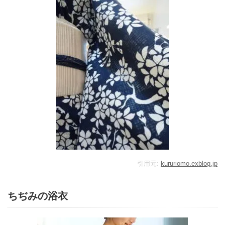
引用元:
kururiomo.exblog.jp
ちぢみの浴衣